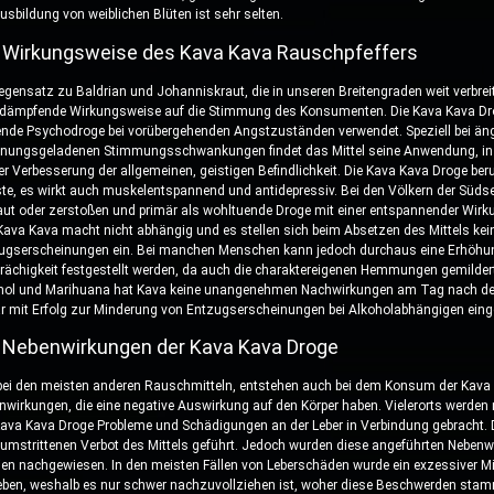
usbildung von weiblichen Blüten ist sehr selten.
 Wirkungsweise des Kava Kava Rauschpfeffers
egensatz zu Baldrian und Johanniskraut, die in unseren Breitengraden weit verbreit
 dämpfende Wirkungsweise auf die Stimmung des Konsumenten. Die Kava Kava Dro
ende Psychodroge bei vorübergehenden Angstzuständen verwendet. Speziell bei äng
nungsgeladenen Stimmungsschwankungen findet das Mittel seine Anwendung, in m
er Verbesserung der allgemeinen, geistigen Befindlichkeit. Die Kava Kava Droge beru
te, es wirkt auch muskelentspannend und antidepressiv. Bei den Völkern der Süds
aut oder zerstoßen und primär als wohltuende Droge mit einer entspannender Wirk
Kava Kava macht nicht abhängig und es stellen sich beim Absetzen des Mittels kei
ugserscheinungen ein. Bei manchen Menschen kann jedoch durchaus eine Erhöhun
rächigkeit festgestellt werden, da auch die charaktereigenen Hemmungen gemilde
hol und Marihuana hat Kava keine unangenehmen Nachwirkungen am Tag nach der
r mit Erfolg zur Minderung von Entzugserscheinungen bei Alkoholabhängigen eing
 Nebenwirkungen der Kava Kava Droge
bei den meisten anderen Rauschmitteln, entstehen auch bei dem Konsum der Kava
nwirkungen, die eine negative Auswirkung auf den Körper haben. Vielerorts werden
Kava Kava Droge Probleme und Schädigungen an der Leber in Verbindung gebracht.
umstrittenen Verbot des Mittels geführt. Jedoch wurden diese angeführten Nebenwir
ien nachgewiesen. In den meisten Fällen von Leberschäden wurde ein exzessiver
ieben, weshalb es nur schwer nachzuvollziehen ist, woher diese Beschwerden sta