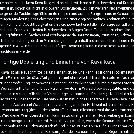
u empfehlen, die Kava Kava Droge bei bereits bestehenden Beschwerden und Krankhe
umieren, schon gar nicht in größeren Dosierungen. Zu den weiteren Nebenwirkunge
bergehende Taubheitsgefühle an den Lippen und auf der Zunge, manche Konsument
weiligen Minderung des Sehvermögens und einer eingeschränkten Reaktionsfähigke
um kann sich Appetitlosigkeit und Gewichtsverlust einstellen. Sonstige schädlich
 bisher in Form von leichten Beschwerden im Magen-Darm-Trakt, die zu einer Übelke
auung führten. Außerdem sind vorübergehende Hautrötungen, Irritationen, Schwell
etreten, meistens jedoch in Verbindung mit lang anhaltendem und übertriebenem K
gemäßen Anwendung und einer mäßigen Dosierung können diese Nebenwirkungen
eschlossen werden.
 richtige Dosierung und Einnahme von Kava Kava
 Kava ist als Rauschmittel bei uns erhältlich, bei uns kann jeder ohne Probleme Ka
ral in Form eines Geträks /Aufguss mit und ohne Alkohol herstellen oder einfach r
erungsempfehlung ist schwer. Die wesentliche Wirkung wird durch die Kava-Pyronen 
 Wurzeln enthalten sind. Diese Pyronen werden im Wurzelstock ausgebildet und s
chiedenen sauerstoffhaltigen Verbindungen zusammen. Der einzige Nachteil der K
erlösliche Eigenschaften. Deshalb werden natürliche Präparate aus Kava Kava idea
nol oder Aceton und Wasser produziert. Ein genereller Richtwert ist der maximale
-Pyronen am Tag (dies ist der Wirkstoff im Kraut, allerdings wird die Grammmenge
). Wird dieser Wert überschritten, kann es zu unangenehmen Nebenwirkungen kom
erungsmenge ist trotzdem mit Vorsicht zu genießen, wenn der Konsument eine T
 Auch während der Schwangerschaft und in der Stillzeit sollte auf die Einnahme vo
s bezieht sich auf den oralen Konsum). Auf den Konsum folgt in der Regel ein erh