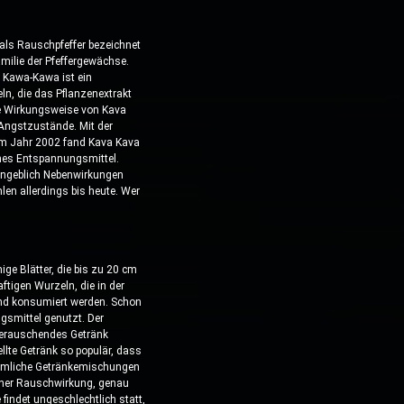
 als Rauschpfeffer bezeichnet
milie der Pfeffergewächse.
 Kawa-Kawa ist ein
ln, die das Pflanzenextrakt
Die Wirkungsweise von Kava
 Angstzustände. Mit der
zum Jahr 2002 fand Kava Kava
mes Entspannungsmittel.
angeblich Nebenwirkungen
len allerdings bis heute. Wer
ge Blätter, die bis zu 20 cm
tigen Wurzeln, die in der
tand konsumiert werden. Schon
gsmittel genutzt. Der
berauschendes Getränk
lte Getränk so populär, dass
ömmliche Getränkemischungen
iner Rauschwirkung, genau
findet ungeschlechtlich statt,