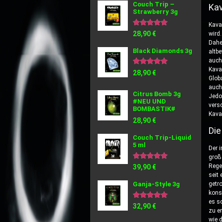
Couch Trip –
Kav
Strawberry 3g
Kava
Bewertet
28,90
€
wird
mit
Dahe
5.00
Black Diamonds 3g
von 5
altb
auch
Kava
Bewertet
28,90
€
mit
Glob
5.00
auch
von 5
Citrus Bomb 3g
Jedo
#NEU UND
vers
BOMBASTIK#
Kava
28,90
€
Die
Couch Trip-Liquid
5 ml
Der 
groß
Bewertet
Rege
39,90
€
mit
seit
5.00
Ganja-Style 3g
getr
von 5
kons
es s
Bewertet
32,90
€
mit
zu e
5.00
wie 