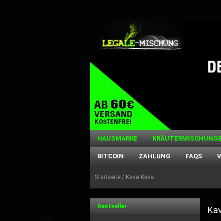
HAUSMARKE
KRÄUTERMISCHUNG
BITCOIN
ZAHLUNG
FAQS
Startseite
/ Kava Kava
Bestseller
Ka