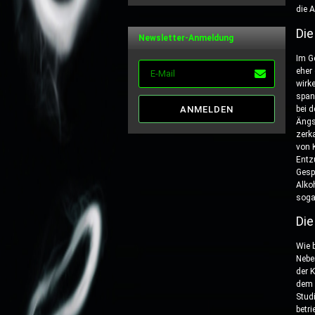
von 5
die A
Die
Newsletter-Anmeldung
Im G
eher
wirk
span
ANMELDEN
bei d
Ängs
zerk
von 
Entz
Gesp
Alko
soga
Die
Wie 
Nebe
der 
dem 
Stud
betr