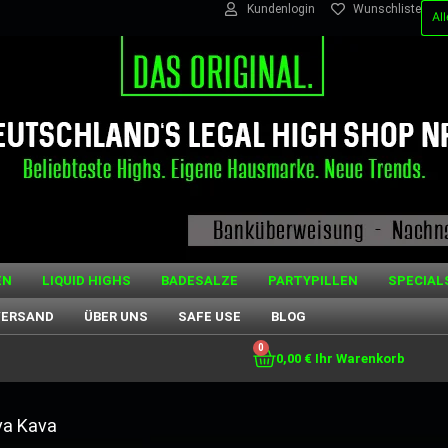
Kundenlogin
Wunschliste
EN
LIQUID HIGHS
BADESALZE
PARTYPILLEN
SPECIAL
VERSAND
ÜBER UNS
SAFE USE
BLOG
0
0,00
€
va Kava