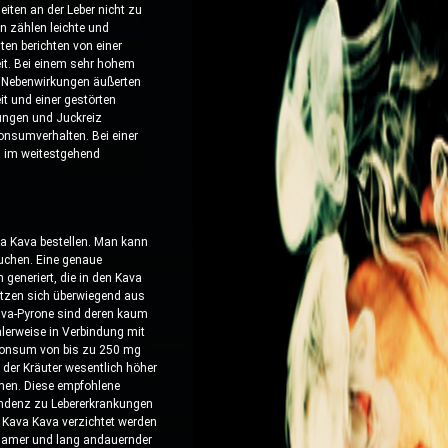
iten an der Leber nicht zu
n zählen leichte und
en berichten von einer
it. Bei einem sehr hohem
e Nebenwirkungen äußerten
it und einer gestörten
ungen und Juckreiz
onsumverhalten. Bei einer
 im weitestgehend
va Kava bestellen. Man kann
auchen. Eine genaue
generiert, die in den Kava
etzen sich überwiegend aus
ava-Pyrone sind deren kaum
lerweise in Verbindung mit
 Konsum von bis zu 250 mg
 der Kräuter wesentlich höher
men. Diese empfohlene
endenz zu Lebererkrankungen
n Kava Kava verzichtet werden
olsamer und lang andauernder