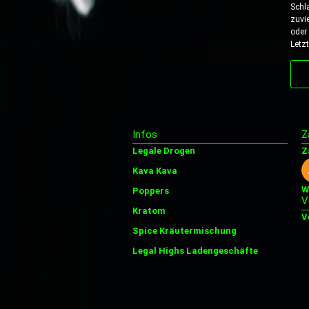
Schl
zuvi
oder
Letz
Infos
Z
Legale Drogen
Z
Kava Kava
W
Poppers
V
Kratom
V
Spice Kräutermischung
Legal Highs Ladengeschäfte