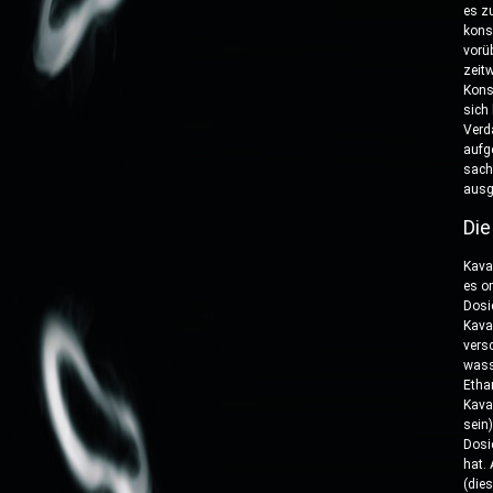
es z
kons
vorü
zeit
Kons
sich
Verd
aufg
sach
ausg
Die
Kava
es o
Dosi
Kava
vers
wass
Etha
Kava
sein
Dosi
hat.
(die