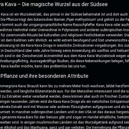
a Kava – Die magische Wurzel aus der Südsee
 Kava ist ein Wurzelextrakt, das primär in der Südsee beheimatet ist und dort auch
. Die Pflanze trägt den botanischen Namen ‚Piper methysticum‘ und gehört zu der Fa
r kommt auch der umgangssprachliche Name Rauschpfeffer. Kava Kava oder auch
ewährtes Heilmittel vieler Ureinwohner in Polynesien und anderen subtropischen Inse
 für zeremonielle Rituale bei kulturellen und religiösen Festlichkeiten verwenden. 
 ist dem Baldrian sehr ähnlich: es wirkt extrem beruhigend und löst unerwünschte
alisierung ist die Kava Kava Droge in westliche Zivilisationen vorgedrungen. Bis 
 in Deutschland über viele Jahre hinweg seine Anwendung als sanftes und heilsa
ch sind in der Zwischenzeit Arzneimittel aus dem Kava Kava Wurzelstock wegen 
chreibungspflichtig. Aussagekräftige Studien, die diese Nebenwirkungen belegen, feh
 Kava kaufen möchte, kann das problemlos bei uns tun.
 Pflanze und ihre besonderen Attribute
immergrüne Kava Strauch kann bis zu mehrere Meter hoch wachsen, bildet herzförmi
 werden, und längliche Blütenstände aus. Für den Menschen interessant sind die saf
l zu Extrakten weiter verarbeitet werden, diese können aber auch im frischen Zus
 einigen tausenden Jahren wird die Kava Kava Droge als ein natürliches Entspannun
ocknete Extrakt wird mit Wasser oder anderen Flüssigkeiten aufgegossen und als 
umiert. In manchen subtropischen Ländern und in den USA ist das daraus hergestel
o genannte Kava-Bars für den Genuss gibt und sogar im Handel erhältliche, herk
rwerben sind. In einigen muslimischen Ländern ist das Wurzelgetränk aufgrund se
der Alkohol und das Marihuana, ganz und gar verboten. Die Vermehrung der Pflanze 