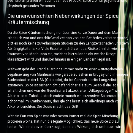
Deshalb empfehlen wir auch das neue Produkt Spice 2.0 nur psychisch und
physisch gesunden Personen.
Die unerwünschten Nebenwirkungen der Spice
Kräutermischung
Da die Spice Kräutermischung nur über eine kurze Dauer auf dem Markt
erhältlich war und anschließend zeitnah von den Behörden verboten wurde,
gibt es noch keine zuverlässigen Studien zu den Langzeitschäden und dem
Abhängigkeitsrisiko. Viele Experten schätzen das Risiko ähnlich wie beim
Rauchen von Marihuana ein, welches hierzulande als weiche Droge
klassifiziert wird und darüber hinaus in einigen Ländern legal ist.
Weltweit geht der Trend allerdings immer mehr zu einer weitergehenden
Legalisierung von Marihuana wie gerade zu sehen in Urugay und in einigen
Budesstaaten der USA (Colorado), da bei Cannabis beits Langzeitstudien
existieren. Spice ist sicher nicht gefährlicher als zum Beispiel die legal
erhältlichen und von der Gesellschaft akzeptierten „Alltagsdrogen“ wie
Alkohol oder Tabak. Jedoch endete manch ein exzessiver Spicerausch
schonmal im Krankenhaus, das gleiche lässt sich allerdings auch von
Alkohol berichten. Die Dosis macht das Gift!
Wer ein Fan von Spice war oder schon immer mal die Spice Mischung
probieren wollte, hat nun die legale Möglichkeit, das neue Spice 2.0 zu
testen. Wir sind davon überzeugt, dass die Wirkung dich umhauen wird!