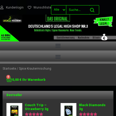
Kundenlogin
Wunschliste
Startseite
/ Spice Krautermischung
0
0,00
€
Bestseller
Couch Trip –
Black Diamonds
Strawberry 3g
3g