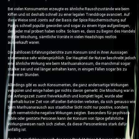
Bei vielen Konsumenten erzeugte es ähnliche Rauschzustände wie beim
Kiffen und ist deshalb schnell zu einer legalen Trenddroge avanciert. Auf
diese Weise sind Joints auf der Basis der Spice Räuchermischung auf
Partys schnell populär geworden und sogar zu einem Hype aufgestiegen,
den jeder mal probiert haben sollte. So kam es, dass zu Beginn des Handels
mit der Mischung, sämtliche Vorräte in vielen Headshops restlos
ausverkauft waren.
Die zahllosen Erfahrungsberichte zum Konsum sind in ihren Aussagen
stellenweise sehr widersprüchlich. Der Hauptteil der Nutzer beschreibt jedoch
eine ähnliche Wirkung wie beim Marihuanakonsum, die manchmal sogar
stärker sei und viel länger anhalten kann, in einigen Fällen sogar bis zu
mehreren Stunden.
Allerdings gibt es auch Konsumenten, die ganz andersartige Wirkungen
verspüren und einige haben gar nichts davon gemerkt. Die Mischung war in
der Anfangszeit zuerst freiverkäuflich und komplett legal, wurde aber
innerhalb kurzer Zeit von offiziellen Behörden verboten, da sich genauso wie
beim Marihuanarausch aus staatlicher Sicht nicht nur positive, sondern
auch vermeitnliche negative Wrkungen zeigten. Besonders für psychisch
labile oder gestörte Personen kann der Konsum von Spice gefährliche
Wirkungsweisen nach sich ziehen, da dieser Personenkreis stark dafür
anfällig ist.