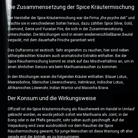
Die Zusammensetzung der Spice Kräutermischung
Der Hersteller der Spice Kräutermischung war die Firma „the psyche deli“ und
brachte sie in verschiedenen Sorten heraus, dazu zählten Spice Silver, Gold,
Diamond, Genie und Yucatan Fire, die sich in der Zusammensetzung
unterschieden. Die Mischungen sind in einem wiederverschließbaren Beutel
verpackt, mit dem dauerhafte Frische garantiert wird.
Das Duftaroma ist exotisch. Sehr angenehm zu rauchen, hier sind neben
althergebrachten Kräutern auch aromatische Extrakte enthalten. Bei der
Spice Räuchermischung kommt es stark auf das Mischverhältnis an, um in
einen ähnlichen Genuss wie beim Marihuanarauchen zu kommen.
In den Mischungen waren die folgenden Kräuter enthalten: Blauer Lotus,
Meeresbohne, Sibirischer Löwenschwanz, Helmkraut, Indischer Lotus,
Afrikanisches Löwenohr, Indian Warrior und Maconha Brava.
Der Konsum und die Wirkungsweise
Offiziell ist die Spice Kräutermischung als Räucherwerk im Handel in Umlauf
gebracht worden, es wurde jedoch sofort wie Marihuana als Joint, in der
Bong oder in der Pfeife geraucht, sehr selten auch geschnupft. Auf der
Verpackung wird zwar ausdrücklich vor dem Rauchen der Spice
Räuchermischung gewarnt, für junge Menschen ist diese Warnung oft eher
gerade erst der Antrieb, es zu konsumieren.