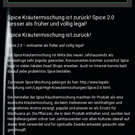
Spice Kräutermischung ist zurück! Spice 2.0
besser als früher und völlig legal!
Spice Kräutermischung ist zurück!
Spice 2.0 – wirksamer als früher und völlig legal!
Die Spice Kräutermischung ist Mitte des neuen Jahrtausends als
Modedroge sehr populär geworden, Konsumenten konnten zunächst Spice
legal in vielen lokalen Head Shops erwerben. Auch im Internet konnte bald
darauf jeder problemlos Spice bestellen.
Zur neuen Spice Mischung gelangst du hier: http://www.legale-
mischung.com/Legal-High-Kraeutermischungen/Spice-2-0.html
Die Hersteller der Spice Räuchermischung machten ihr Produkt als eine
exotische Kräutermischung, die beim Verbrennen ein reichhaltiges und
angenehmes Aroma erzeugt, populär und priesen es als Ersatz für
Marihuana an. Die Pflanzen, die in dem Produkt enthalten sind, wurden laut
Herstellerangaben schon seit Jahrtausenden von alten Kulturen überall auf
dieser Welt verwendet und für spirituelle Zwecke entweder geraucht oder
geschnupft.