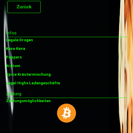
Zurück
Infos
Legale Drogen
Kava Kava
Poppers
Kratom
Spice Kräutermischung
Legal Highs Ladengeschäfte
Zahlung
Zahlungsmöglichkeiten