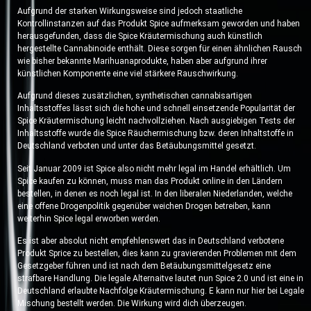
Aufgrund der starken Wirkungsweise sind jedoch staatliche
Kontrollinstanzen auf das Produkt Spice aufmerksam geworden und haben
herausgefunden, dass die Spice Kräutermischung auch künstlich
hergestellte Cannabinoide enthält. Diese sorgen für einen ähnlichen Rausch
wie bisher bekannte Marihuanaprodukte, haben aber aufgrund ihrer
künstlichen Komponente eine viel stärkere Rauschwirkung.
Aufgrund dieses zusätzlichen, synthetischen cannabisartigen
Inhaltsstoffes lässt sich die hohe und schnell einsetzende Popularität der
Spice Kräutermischung leicht nachvollziehen. Nach ausgiebigen Tests der
Inhaltsstoffe wurde die Spice Räuchermischung bzw. deren Inhaltstoffe in
Deutschland verboten und unter das Betäubungsmittel gesetzt.
Seit Januar 2009 ist Spice also nicht mehr legal im Handel erhältlich. Um
Spice kaufen zu können, muss man das Produkt online in den Ländern
bestellen, in denen es noch legal ist. In den liberalen Niederlanden, welche
eine offene Drogenpolitik gegenüber weichen Drogen betreiben, kann
weiterhin Spice legal erworben werden.
Es ist aber absolut nicht empfehlenswert das in Deutschland verbotene
Produkt Sprice zu bestellen, dies kann zu gravierenden Problemen mit dem
Gesetzgeber führen und ist nach dem Betäubungsmittelgesetz eine
strafbare Handlung. Die legale Alternaitve lautet nun Spice 2.0 und ist eine in
Deutschland erlaubte Nachfolge Kräutermischung. E kann nur hier bei Legale
Mischung bestellt werden. Die Wirkung wird dich überzeugen.