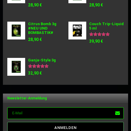
Bewertet
Bewertet
28,90
€
28,90
€
mit
mit
5.00
5.00
von 5
von 5
Citrus Bomb 3g
Couch Trip-Liquid
#NEU UND
5 ml
BOMBASTIK#
28,90
€
Bewertet
39,90
€
mit
5.00
von 5
Ganja-Style 3g
Bewertet
32,90
€
mit
5.00
von 5
Newsletter-Anmeldung
ANMELDEN