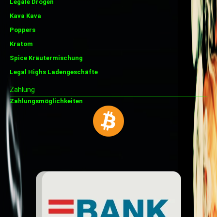
Legale Drogen
Kava Kava
Poppers
Kratom
Spice Kräutermischung
Legal Highs Ladengeschäfte
Zahlung
Zahlungsmöglichkeiten