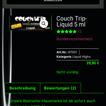
ANMELDEN
Couch Trip-
Liquid 5 ml
(
2
Bewertet mit
2
Kundenrezensionen)
5.00
von 5,
basierend
auf
Kundenbewertungen
Art.Nr.:
87001
Kategorie
Liquid Highs
39,90
€
Nicht vorrätig
Beschreibung
Bewertungen (2)
Unsere Bestseller-Hausmarke ist ab sofort auch