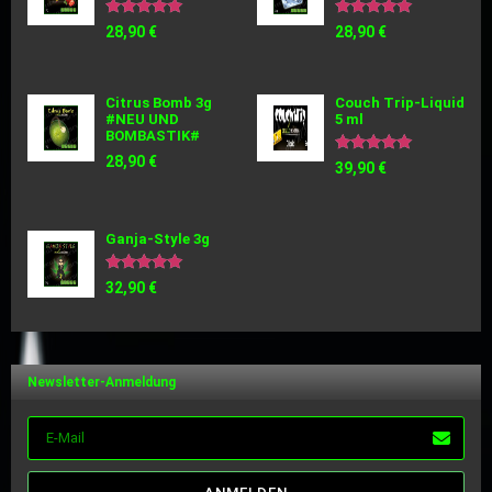
Bewertet
Bewertet
28,90
€
28,90
€
mit
mit
5.00
5.00
von 5
von 5
Citrus Bomb 3g
Couch Trip-Liquid
#NEU UND
5 ml
BOMBASTIK#
28,90
€
Bewertet
39,90
€
mit
5.00
von 5
Ganja-Style 3g
Bewertet
32,90
€
mit
5.00
von 5
Newsletter-Anmeldung