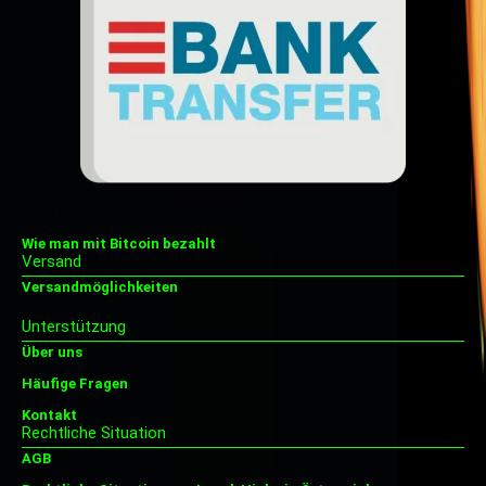
Wie man mit Bitcoin bezahlt
Versand
Versandmöglichkeiten
Unterstützung
Über uns
Häufige Fragen
Kontakt
Rechtliche Situation
AGB