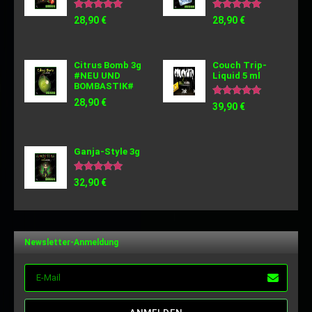
Bewertet
Bewertet
28,90
€
28,90
€
mit
mit
5.00
5.00
von 5
von 5
Citrus Bomb 3g
Couch Trip-
#NEU UND
Liquid 5 ml
BOMBASTIK#
28,90
€
Bewertet
39,90
€
mit
5.00
von 5
Ganja-Style 3g
Bewertet
32,90
€
mit
5.00
von 5
Newsletter-Anmeldung