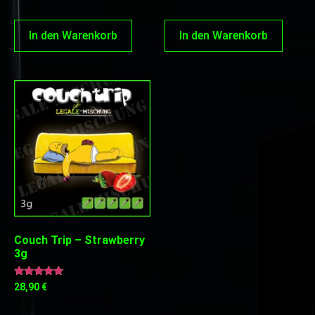
In den Warenkorb
In den Warenkorb
Couch Trip – Strawberry
3g
Bewertet
28,90
€
mit
5.00
von 5