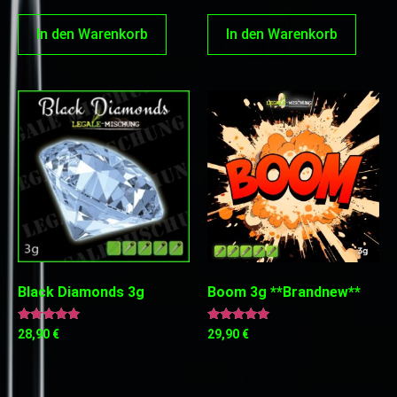
In den Warenkorb
In den Warenkorb
Black Diamonds 3g
Boom 3g **Brandnew**
Bewertet
Bewertet
28,90
€
29,90
€
mit
mit
5.00
5.00
von 5
von 5