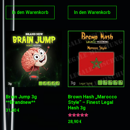
In den Warenkorb
In den Warenkorb
Brain Jump 3g
Brown Hash „Marocco
**Brandnew**
Style“ – Finest Legal
Hash 3g
31,00
€
Bewertet
28,90
€
mit
4.67