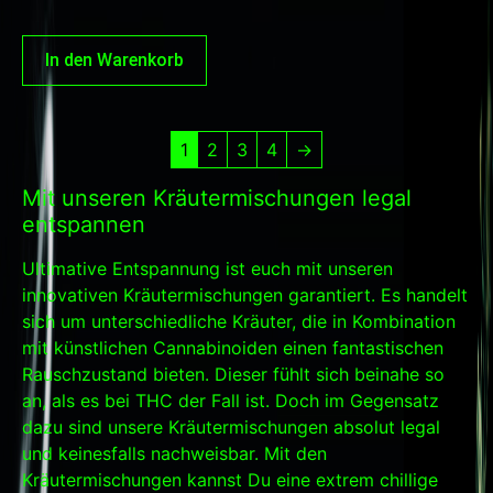
In den Warenkorb
1
2
3
4
→
Mit unseren Kräutermischungen legal
entspannen
Ultimative Entspannung ist euch mit unseren
innovativen Kräutermischungen garantiert. Es handelt
sich um unterschiedliche Kräuter, die in Kombination
mit künstlichen Cannabinoiden einen fantastischen
Rauschzustand bieten. Dieser fühlt sich beinahe so
an, als es bei THC der Fall ist. Doch im Gegensatz
dazu sind unsere Kräutermischungen absolut legal
und keinesfalls nachweisbar. Mit den
Kräutermischungen kannst Du eine extrem chillige