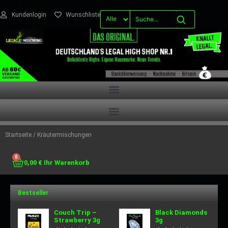
Kundenlogin
Wunschliste
Startseite
/ Kräutermischungen
0
0,00
€
Bestseller
Couch Trip –
Black Diamonds
Strawberry 3g
3g