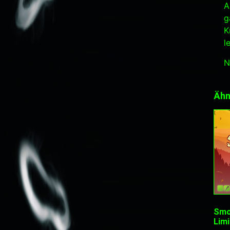
A
g
K
l
N
Ähn
Smo
Limi