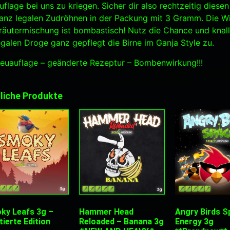
uflage bei uns zu kriegen. Sicher dir also rechtzeitig die
anz legalen Zudröhnen in der Packung mit 3 Gramm. Die Wi
räutermischung ist bombastisch! Nutz die Chance und knall 
egalen Droge ganz gepflegt die Birne im Ganja Style zu.
euauflage – geänderte Rezeptur – Bombenwirkung!!!
liche Produkte
ky Leafs 3g –
Hammer Head
Angry Birds S
tierte Edition
Reloaded – Banana 3g
Energy 3g