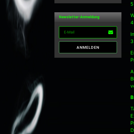
von 5
5
W
Newsletter-Anmeldung
4
I
3
ANMELDEN
E
P
A
B
v
B
T
E
P
D