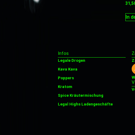
31,5
In 
Infos
Z
Legale Drogen
Z
Kava Kava
W
Poppers
V
Kratom
V
Spice Kräutermischung
Legal Highs Ladengeschäfte