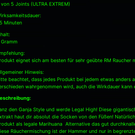
 von 5 Joints (ULTRA EXTREM)
irksamkeitsdauer:
5 Minuten
nhalt:
 Gramm
mpfehlung:
rodukt eignet sich am besten für sehr geübte RM Raucher m
llgemeiner Hinweis:
itte beachtet, dass jedes Produkt bei jedem etwas anders a
erschieden wahrgenommen wird, auch die Wirkdauer kann e
eschreibung:
anz den Ganja Style und werde Legal High! Diese gigantis
xtrakt haut dir absolut die Socken von den Füßen! Natürlic
rodukt als legale Marihuana Alternative das gut durchknal
iese Räuchermischung ist der Hammer und nur in begrenzt