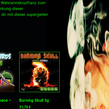
sen Wahnsinnskopftanz zum
rkung dieser
dir mit dieser supergeilen
pace –
Burning Skull 3g
31,70
€