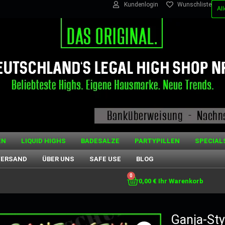
Kundenlogin
Wunschliste
EN
LIQUID HIGHS
BADESALZE
PARTYPILLEN
SPECIAL
VERSAND
ÜBER UNS
SAFE USE
BLOG
0
0,00
€
Ganja-Sty