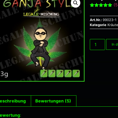
(
5
Bewertet mit
5
5.00
von 5,
basierend
Art.Nr.:
99023-1
auf
Kategorie
Kräut
Kundenbewertu
In 
eschreibung
Bewertungen (5)
ewertung
: