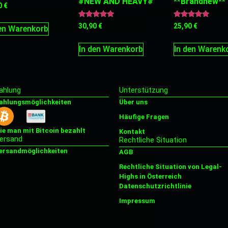
#NEW AND HEAVY#
**Brandnew**
0
€
Bewertet
Bewertet
30,90
€
25,90
€
den Warenkorb
mit
mit
5.00
5.00
von 5
von 5
In den Warenkorb
In den Warenk
ahlung
Unterstützung
ahlungsmöglichkeiten
Über uns
Häufige Fragen
ie man mit Bitcoin bezahlt
Kontakt
ersand
Rechtliche Situation
ersandmöglichkeiten
AGB
Rechtliche Situation von Legal-
Highs in Österreich
Datenschutzrichtlinie
Impressum