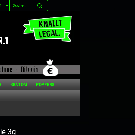
S
KRATOM
POPPERS
le 3g