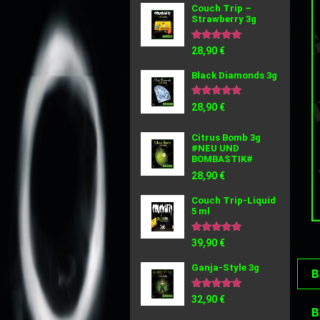
Couch Trip –
Strawberry 3g
Bewertet
28,90
€
mit
5.00
Black Diamonds 3g
von 5
Bewertet
28,90
€
mit
5.00
von 5
Citrus Bomb 3g
#NEU UND
BOMBASTIK#
28,90
€
Couch Trip-Liquid
5 ml
Bewertet
39,90
€
mit
5.00
Ganja-Style 3g
von 5
B
Bewertet
32,90
€
mit
B
5.00