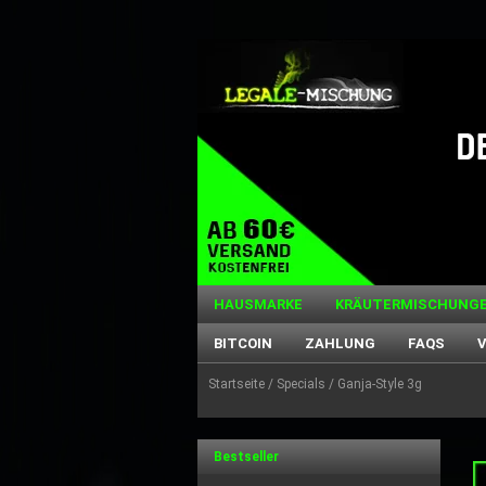
HAUSMARKE
KRÄUTERMISCHUNG
BITCOIN
ZAHLUNG
FAQS
Startseite
/
Specials
/ Ganja-Style 3g
Bestseller