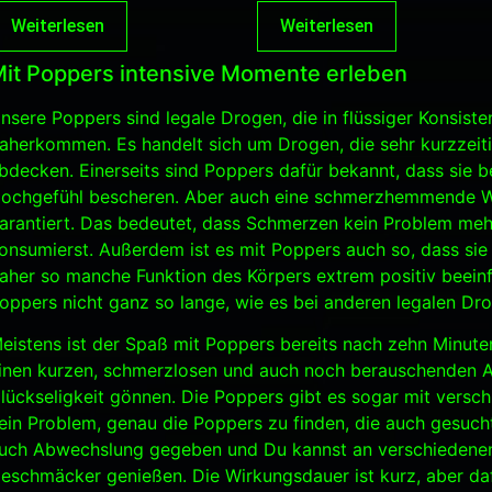
Weiterlesen
Weiterlesen
it Poppers intensive Momente erleben
nsere Poppers sind legale Drogen, die in flüssiger Konsist
aherkommen. Es handelt sich um Drogen, die sehr kurzzeit
bdecken. Einerseits sind Poppers dafür bekannt, dass sie b
ochgefühl bescheren. Aber auch eine schmerzhemmende Wi
arantiert. Das bedeutet, dass Schmerzen kein Problem me
onsumierst. Außerdem ist es mit Poppers auch so, dass sie
aher so manche Funktion des Körpers extrem positiv beeinf
oppers nicht ganz so lange, wie es bei anderen legalen Drog
eistens ist der Spaß mit Poppers bereits nach zehn Minuten
inen kurzen, schmerzlosen und auch noch berauschenden Ab
lückseligkeit gönnen. Die Poppers gibt es sogar mit versc
ein Problem, genau die Poppers zu finden, die auch gesuch
uch Abwechslung gegeben und Du kannst an verschiedenen
eschmäcker genießen. Die Wirkungsdauer ist kurz, aber dafü