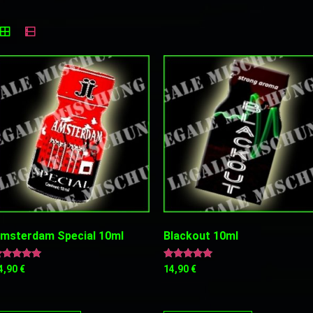
msterdam Special 10ml
Blackout 10ml
ewertet
Bewertet
4,90
€
14,90
€
it
mit
.00
5.00
on 5
von 5