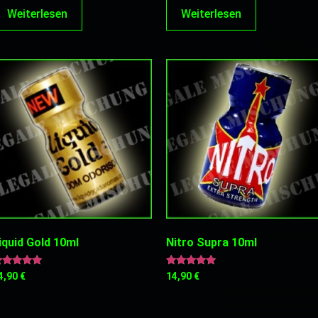
Weiterlesen
Weiterlesen
iquid Gold 10ml
Nitro Supra 10ml
ewertet
Bewertet
4,90
€
14,90
€
it
mit
.00
5.00
on 5
von 5