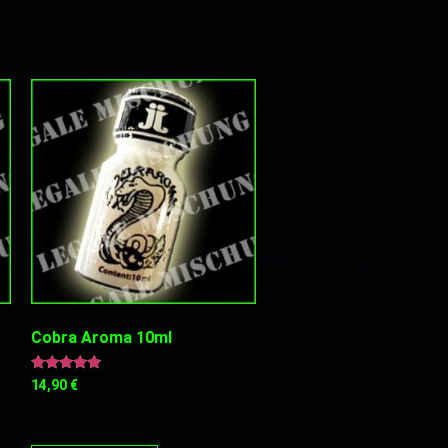
Cobra Aroma 10ml
Bewertet
14,90
€
mit
5.00
von 5