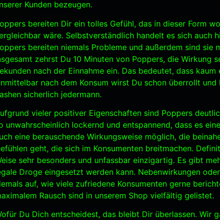
nserer Kunden bezeugen.
oppers bereiten Dir ein tolles Gefühl, das in dieser Form w
ergleichbar wäre. Selbstverständlich handelt es sich auch h
oppers bereiten niemals Probleme und außerdem sind sie m
nsgesamt zehrst Du 10 Minuten von Poppers, die Wirkung se
ekunden nach der Einnahme ein. Das bedeutet, dass kaum ei
nmittelbar nach dem Konsum wirst Du schon überrollt und
lashen sicherlich jedermann.
ufgrund vieler positiver Eigenschaften sind Poppers deutl
o unwahrscheinlich lockernd und entspannend, dass es eine 
uch eine berauschende Wirkungsweise möglich, die beinah
efühlen geht, die sich im Konsumenten breitmachen. Definiti
eise sehr besonders und unfassbar einzigartig. Es gibt meh
egale Droge eingesetzt werden kann. Nebenwirkungen oder 
iemals auf, wie viele zufriedene Konsumenten gerne berich
aximalem Rausch sind in unserem Shop vielfältig gelistet.
ofür Du Dich entscheidest, das bleibt Dir überlassen. Wir g