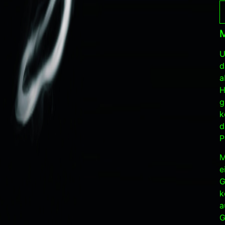
M
U
d
a
H
g
k
d
P
M
e
G
k
a
G