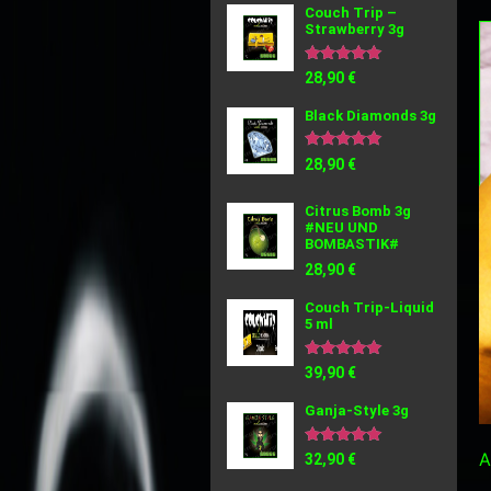
Couch Trip –
Strawberry 3g
Bewertet
28,90
€
mit
5.00
Black Diamonds 3g
von 5
Bewertet
28,90
€
mit
5.00
von 5
Citrus Bomb 3g
#NEU UND
BOMBASTIK#
28,90
€
Couch Trip-Liquid
5 ml
Bewertet
39,90
€
mit
5.00
Ganja-Style 3g
von 5
Bewertet
A
32,90
€
mit
5.00