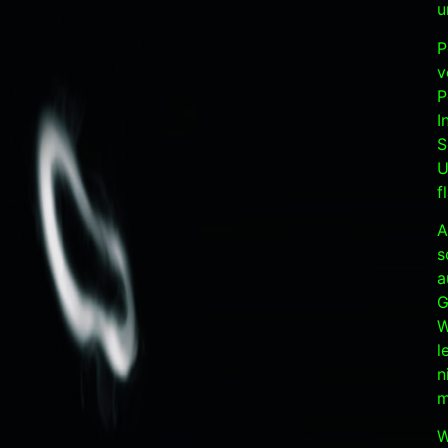
u
P
v
P
I
S
U
f
A
s
a
G
W
l
n
m
W