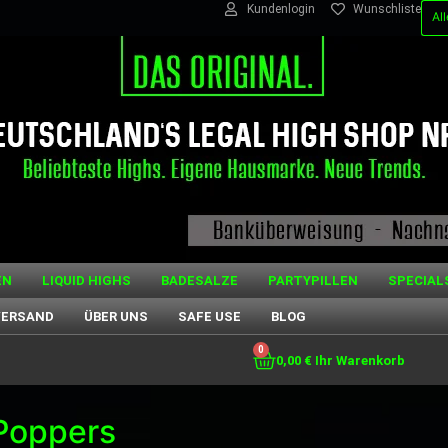
Kundenlogin
Wunschliste
EN
LIQUID HIGHS
BADESALZE
PARTYPILLEN
SPECIAL
VERSAND
ÜBER UNS
SAFE USE
BLOG
0
0,00
€
Poppers