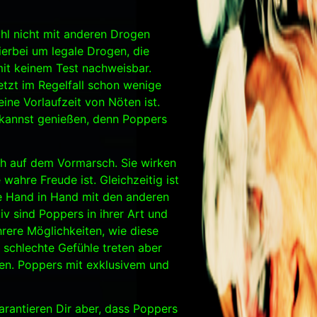
ohl nicht mit anderen Drogen
ierbei um legale Drogen, die
it keinem Test nachweisbar.
tzt im Regelfall schon wenige
ne Vorlaufzeit von Nöten ist.
 kannst genießen, denn Poppers
ich auf dem Vormarsch. Sie wirken
wahre Freude ist. Gleichzeitig ist
e Hand in Hand mit den anderen
v sind Poppers in ihrer Art und
rere Möglichkeiten, wie diese
schlechte Gefühle treten aber
ten. Poppers mit exklusivem und
arantieren Dir aber, dass Poppers