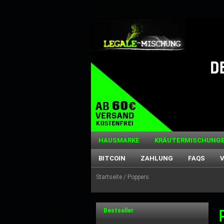
HAUSMARKE
KRÄUTERMISCHUNG
BITCOIN
ZAHLUNG
FAQS
Startseite
/ Poppers
Bestseller