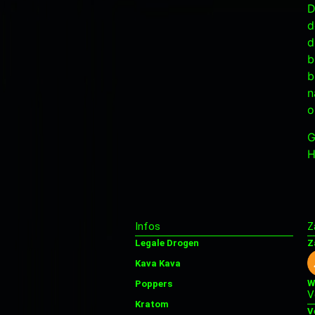
D
d
d
b
b
n
o
G
H
Infos
Z
Legale Drogen
Z
Kava Kava
W
Poppers
V
Kratom
V