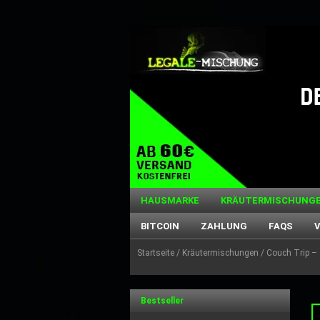
HAUSMARKE
KRÄUTERMISCHUNG
BITCOIN
ZAHLUNG
FAQS
Startseite
/
Kräutermischungen
/ Couch Trip – 
Bestseller