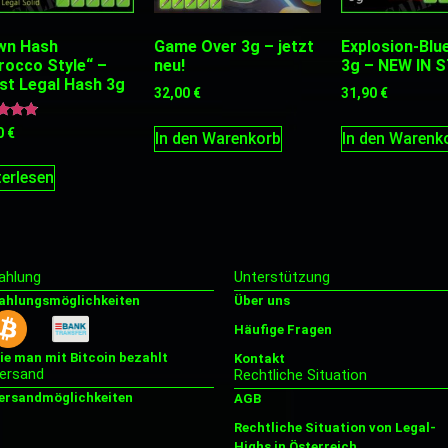
wn Hash
Game Over 3g – jetzt
Explosion-Blu
rocco Style“ –
neu!
3g – NEW IN 
st Legal Hash 3g
32,00
€
31,90
€
tet
0
€
In den Warenkorb
In den Warenk
5
erlesen
ahlung
Unterstützung
ahlungsmöglichkeiten
Über uns
Häufige Fragen
ie man mit Bitcoin bezahlt
Kontakt
ersand
Rechtliche Situation
ersandmöglichkeiten
AGB
Rechtliche Situation von Legal-
Highs in Österreich