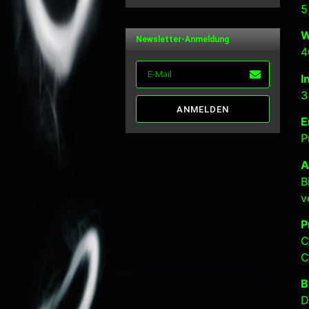
von 5
5
W
Newsletter-Anmeldung
4
I
3
ANMELDEN
E
P
A
B
v
P
C
C
B
D