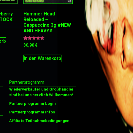
eberry
Hammer Head
STOCK
Reloaded –
Cappuccino 3g #NEW
AND HEAVY#
orb
Bewertet
30,90
€
mit
5.00
von 5
In den Warenkorb
Partnerprogramm
Wiederverkäufer und Großhändler
sind bei uns herzlich Willkommen!
Partnerprogramm Login
Partnerprogramm Infos
Affiliate Teilnahmebedingungen