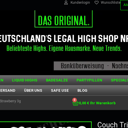
Kundenlogin
Wunschliste
EN
LIQUID HIGHS
BADESALZE
PARTYPILLEN
SPECIAL
VERSAND
ÜBER UNS
SAFE USE
BLOG
0
Strawberry 3g
0,00
€
Couch Tri