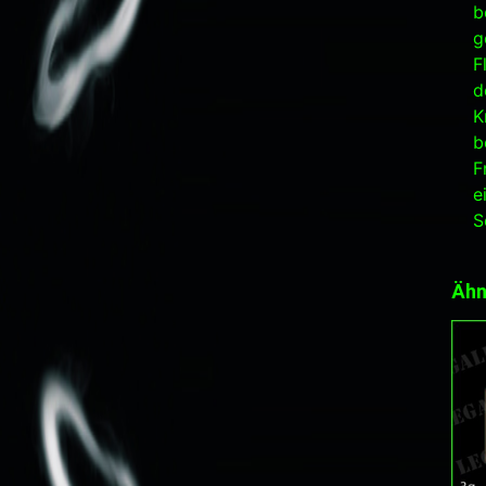
b
g
F
d
K
b
F
e
S
Ähn