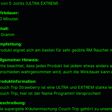
 von 5 Joints (ULTRA EXTREM)
irkdauer:
0 Minuten
nhalt:
 Gramm
mpfehlung:
rodukt eignet sich am besten für sehr geübte RM Raucher m
llgemeiner Hinweis:
itte beachtet, dass jedes Produkt bei jedem etwas anders a
erschieden wahrgenommen wird, auch die Wirkdauer kann e
roduktinformation:
ouch Trip Strawberry ist eine ULTRA und EXTREM starke le
ouch Trip, hier ist der Name Programm! Versprochen!
eschreibung:
ie supergeile Kräutermischung Couch Trip gehört zu unser