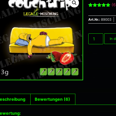
(
6
Bewertet mit
6
5.00
von 5,
basierend
Art.Nr.:
89003
auf
Kundenbewertu
In 
eschreibung
Bewertungen (6)
ewertung: