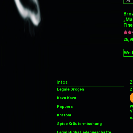
Bro
„Ma
Fine
Bewer
28,9
mit
4.67
von 
Weit
Infos
Z
Legale Drogen
Z
Kava Kava
W
Poppers
V
Kratom
V
Spice Kräutermischung
Legal Highs Ladengeschäfte