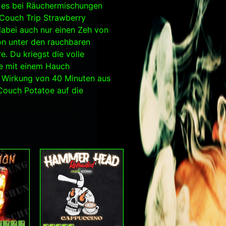
ie es bei Räuchermischungen
 Couch Trip Strawberry
dabei auch nur einen Zeh von
on unter den rauchbaren
e. Du kriegst die volle
ve mit einem Hauch
r Wirkung von 40 Minuten aus
 Couch Potatoe auf die