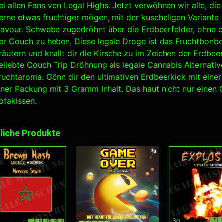
ei allen Fans von Legal Highs. Jetzt verwöhnen wir alle, d
erne etwas fruchtiger mögen, mit der kuscheligen Variante
lavour. Schwebe zugedröhnt über die Erdbeerfelder, ohne 
er Couch zu heben. Diese legale Droge ist das Fruchtbonb
räutern und knallt dir die Kirsche zu im Zeichen der Erdbeer
eliebte Couch Trip Dröhnung als legale Cannabis Alternati
ruchtaroma. Gönn dir den ultimativen Erdbeerkick mit eine
iner Packung mit 3 Gramm Inhalt. Das haut nicht nur einen
ofakissen.
liche Produkte