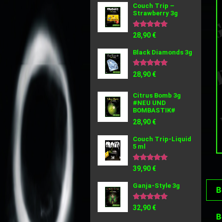
Couch Trip –
Strawberry 3g
Bewertet
28,90
€
mit
5.00
Black Diamonds 3g
von 5
Bewertet
28,90
€
mit
5.00
von 5
Citrus Bomb 3g
#NEU UND
BOMBASTIK#
28,90
€
Couch Trip-Liquid
5 ml
Bewertet
39,90
€
mit
5.00
Ganja-Style 3g
von 5
B
Bewertet
32,90
€
mit
B
5.00