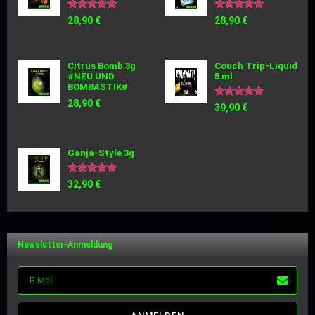
Bewertet
Bewertet
28,90
€
28,90
€
mit
mit
5.00
5.00
von 5
von 5
Citrus Bomb 3g
Couch Trip-Liquid
#NEU UND
5 ml
BOMBASTIK#
28,90
€
Bewertet
39,90
€
mit
5.00
von 5
Ganja-Style 3g
Bewertet
32,90
€
mit
5.00
von 5
Newsletter-Anmeldung