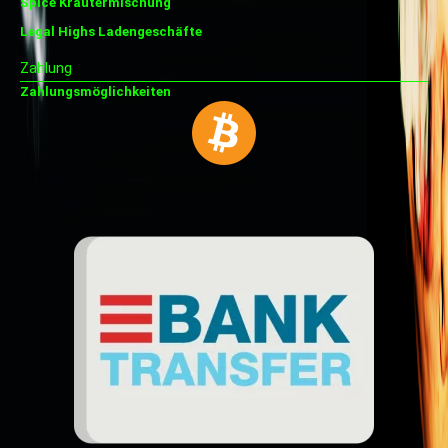
Spice Kräutermischung
Legal Highs Ladengeschäfte
Zahlung
Zahlungsmöglichkeiten