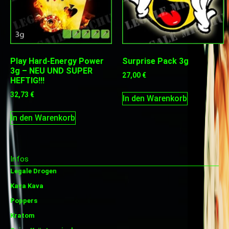
Play Hard-Energy Power
Surprise Pack 3g
3g – NEU UND SUPER
27,00
€
HEFTIG!!!
32,73
€
In den Warenkorb
In den Warenkorb
Infos
Legale Drogen
Kava Kava
Poppers
Kratom