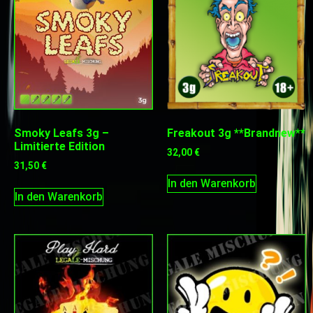
Smoky Leafs 3g –
Freakout 3g **Brandnew**
Limitierte Edition
32,00
€
31,50
€
In den Warenkorb
In den Warenkorb