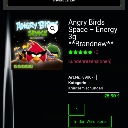
ANMELDEN
Angry Birds
Space – Energy
3g
**Brandnew**
(
3
Bewertet mit
3
Kundenrezensionen)
5.00
von 5,
basierend
auf
Kundenbewertungen
Art.Nr.:
89807
Kategorie
Kräutermischungen
25,90
€
In den Warenkorb