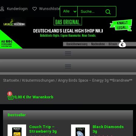
Kundenlogin
Wunschliste
Startseite
/
Kräutermischungen
/ Angry Birds Space – Energy 3g **Brandnew**
0
0,00
€
Bestseller
Couch Trip –
Black Diamonds
Strawberry 3g
3g