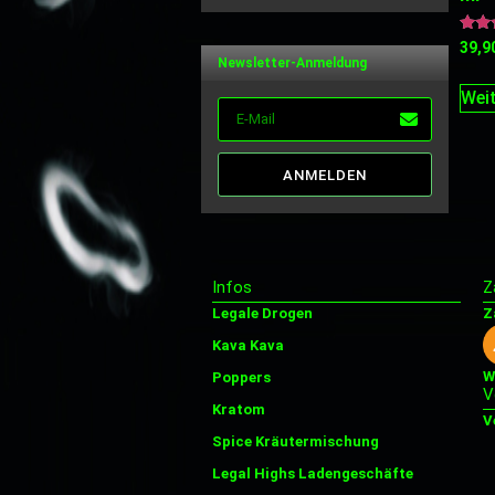
von 5
Bewer
39,9
mit
Newsletter-Anmeldung
5.00
von 
Weit
ANMELDEN
Infos
Z
Legale Drogen
Z
Kava Kava
W
Poppers
V
Kratom
V
Spice Kräutermischung
Legal Highs Ladengeschäfte