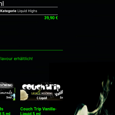
ml
Kategorie
Liquid Highs
39,90
€
lavour erhältlich!
ds
Couch Trip Vanilla-
d 5 ml
Liquid 5 ml