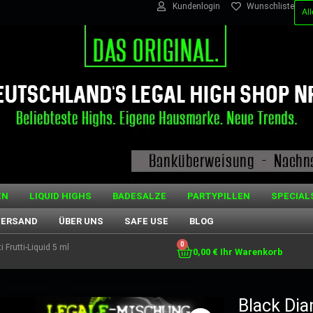
Kundenlogin
Wunschliste
EN
LIQUID HIGHS
BADESALZE
PARTYPILLEN
SPECIAL
VERSAND
ÜBER UNS
SAFE USE
BLOG
0
 Frutti-Liquid 5 ml
0,00
€
Black Dia