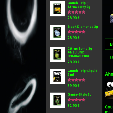
Couch Trip –
Strawberry 3g
Bewertet
28,90
€
mit
5.00
Black Diamonds 3g
von 5
Bewertet
28,90
€
mit
B
5.00
von 5
Citrus Bomb 3g
#NEU UND
BOMBASTIK#
U
28,90
€
Couch Trip-Liquid
Ähn
5 ml
Bewertet
39,90
€
mit
5.00
Ganja-Style 3g
von 5
Bewertet
32,90
€
Couc
mit
ml
5.00