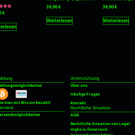
39,90
€
39,90
€
tet
0
€
Weiterlesen
Weiterlesen
5
erlesen
ahlung
Unterstützung
ahlungsmöglichkeiten
Über uns
Häufige Fragen
ie man mit Bitcoin bezahlt
Kontakt
ersand
Rechtliche Situation
ersandmöglichkeiten
AGB
Rechtliche Situation von Legal-
Highs in Österreich