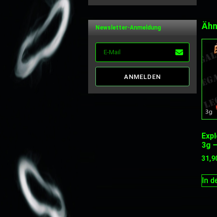
von 5
Ähn
Newsletter-Anmeldung
ANMELDEN
Expl
3g 
31,9
In 