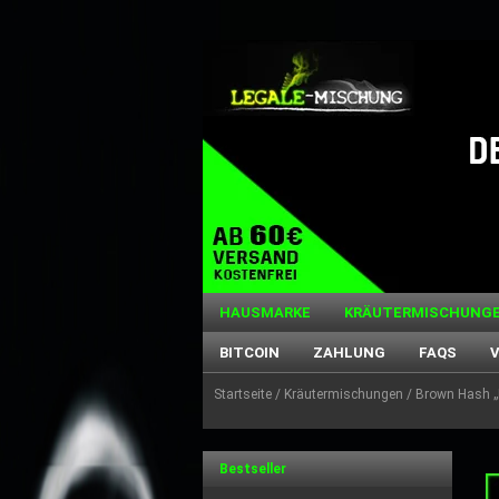
HAUSMARKE
KRÄUTERMISCHUNG
BITCOIN
ZAHLUNG
FAQS
Startseite
/
Kräutermischungen
/ Brown Hash „
Bestseller