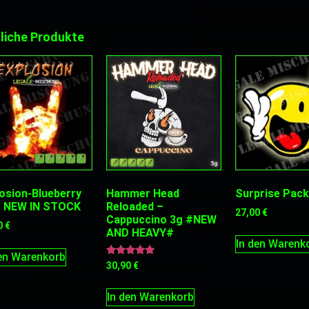
liche Produkte
osion-Blueberry
Hammer Head
Surprise Pack
– NEW IN STOCK
Reloaded –
27,00
€
Cappuccino 3g #NEW
0
€
AND HEAVY#
In den Warenk
den Warenkorb
Bewertet
30,90
€
mit
5.00
von 5
In den Warenkorb