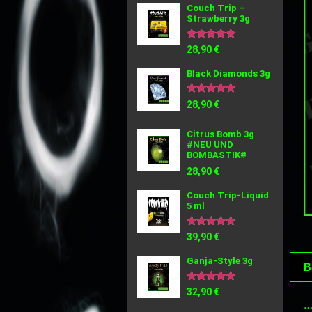
Couch Trip –
Strawberry 3g
Bewertet
28,90
€
mit
5.00
Black Diamonds 3g
von 5
Bewertet
28,90
€
mit
5.00
von 5
Citrus Bomb 3g
#NEU UND
BOMBASTIK#
28,90
€
Couch Trip-Liquid
5 ml
Bewertet
39,90
€
mit
5.00
Ganja-Style 3g
von 5
B
Bewertet
32,90
€
mit
…
5.00