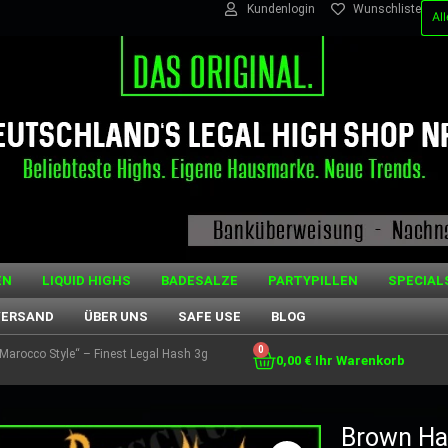
Kundenlogin
Wunschliste
EN
LIQUID HIGHS
BADESALZE
PARTYPILLEN
SPECIAL
VERSAND
ÜBER UNS
SAFE USE
BLOG
0
Marocco Style“ – Finest Legal Hash 3g
0,00
€
Brown Ha