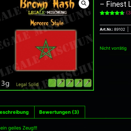
– Finest 
(
3
Bewertet
3
mit
4.67
von 5,
Art.Nr.:
89102
basierend
auf
Kundenbewertu
Nicht vorrätig
eschreibung
Bewertungen (3)
ein geiles Zeug!!!