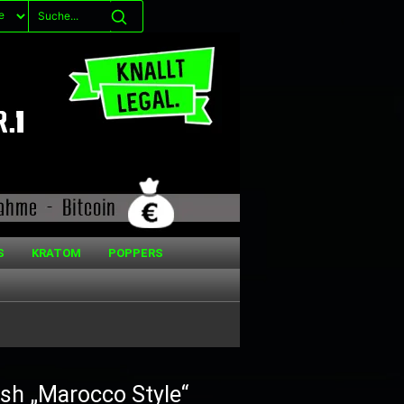
S
KRATOM
POPPERS
sh „Marocco Style“