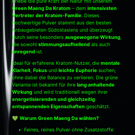
Erlebe die pure Kraft der Natur mit unserem
Green Maeng Da Kratom
– dem
intensivsten
Vertreter der Kratom-Familie
. Dieses
hochwertige Pulver stammt aus den besten
Anbaugebieten Südostasiens und überzeugt
durch seine besonders
ausgewogene Wirkung
,
die sowohl
stimmungsaufhellend
als auch
anregend
ist.
Ideal für erfahrene Kratom-Nutzer, die
mentale
Klarheit
,
Fokus
und
leichte Euphorie
suchen,
ohne dabei die Balance zu verlieren. Die grüne
Variante ist bekannt für ihre
lang anhaltende
Wirkung
und wird traditionell wegen ihrer
energetisierenden und gleichzeitig
entspannenden Eigenschaften
geschätzt.
💚
Warum Green Maeng Da wählen?
Feines, reines Pulver ohne Zusatzstoffe