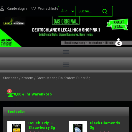
Kundenlogin
Wunschliste
Startseite
/
Kratom
/ Green Maeng Da Kratom Puder 5g
0
0,00
€
Bestseller
Couch Trip –
Black Diamonds
Strawberry 3g
3g