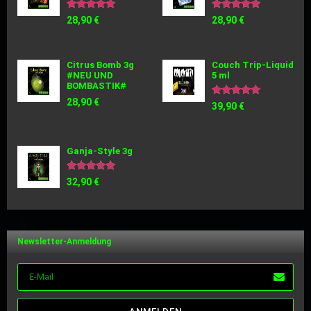
Bewertet
Bewertet
28,90
€
28,90
€
mit
mit
5.00
5.00
von 5
von 5
Citrus Bomb 3g
Couch Trip-Liquid
#NEU UND
5 ml
BOMBASTIK#
28,90
€
Bewertet
39,90
€
mit
5.00
von 5
Ganja-Style 3g
Bewertet
32,90
€
mit
5.00
von 5
Newsletter-Anmeldung