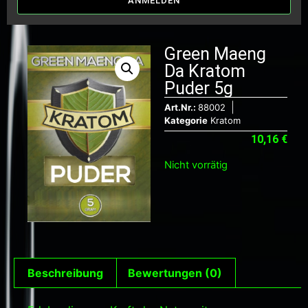
ANMELDEN
Green Maeng
Da Kratom
Puder 5g
Art.Nr.:
88002
Kategorie
Kratom
10,16
€
Nicht vorrätig
Beschreibung
Bewertungen (0)