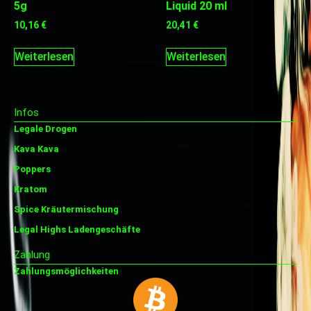
5g
Liquid 20 ml
10,16
€
20,41
€
Weiterlesen
Weiterlesen
Infos
Legale Drogen
Kava Kava
Poppers
Kratom
Spice Kräutermischung
Legal Highs Ladengeschäfte
Zahlung
Zahlungsmöglichkeiten