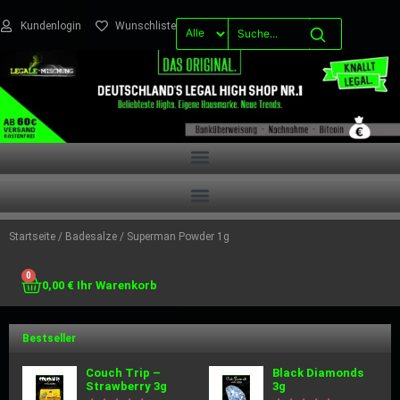
Kundenlogin
Wunschliste
Startseite
/
Badesalze
/ Superman Powder 1g
0
0,00
€
Bestseller
Couch Trip –
Black Diamonds
Strawberry 3g
3g