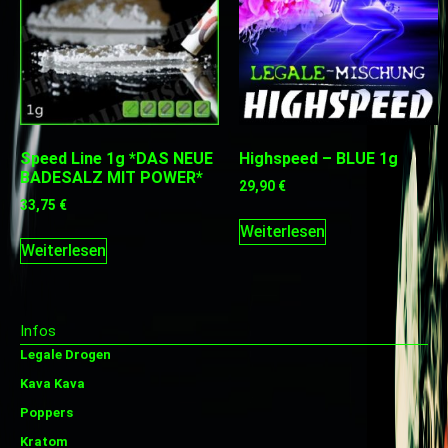
Speed Line 1g *DAS NEUE
Highspeed – BLUE 1g
BADESALZ MIT POWER*
29,90
€
33,75
€
Weiterlesen
Weiterlesen
Infos
Legale Drogen
Kava Kava
Poppers
Kratom