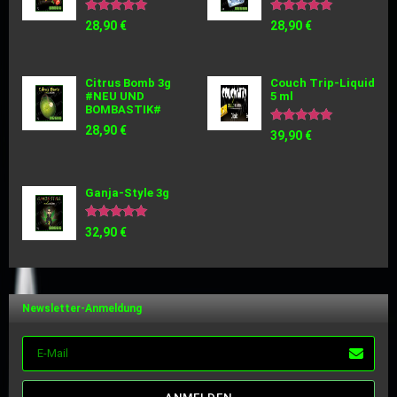
Bewertet
Bewertet
28,90
€
28,90
€
mit
mit
5.00
5.00
von 5
von 5
Citrus Bomb 3g
Couch Trip-Liquid
#NEU UND
5 ml
BOMBASTIK#
28,90
€
Bewertet
39,90
€
mit
5.00
von 5
Ganja-Style 3g
Bewertet
32,90
€
mit
5.00
von 5
Newsletter-Anmeldung