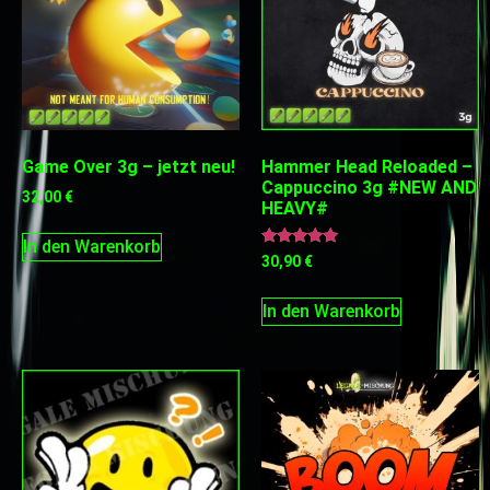
Game Over 3g – jetzt neu!
Hammer Head Reloaded –
Cappuccino 3g #NEW AND
32,00
€
HEAVY#
In den Warenkorb
Bewertet
30,90
€
mit
5.00
von 5
In den Warenkorb