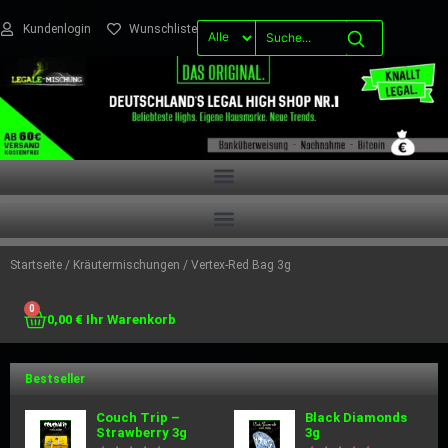
Kundenlogin
Wunschliste
Startseite
/
Kräutermischungen
/ Vertex-Red Bag 3g
0
0,00
€
Bestseller
Couch Trip –
Black Diamonds
Strawberry 3g
3g