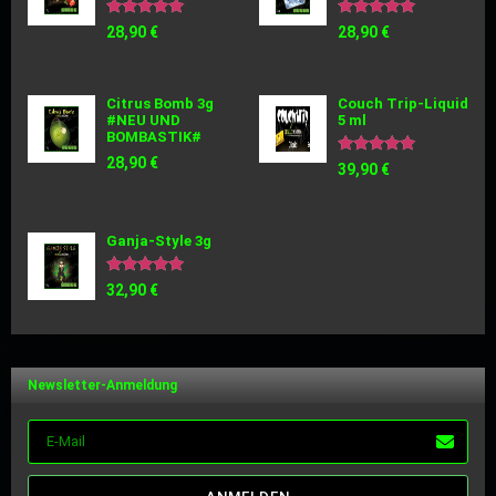
Bewertet
Bewertet
28,90
€
28,90
€
mit
mit
5.00
5.00
von 5
von 5
Citrus Bomb 3g
Couch Trip-Liquid
#NEU UND
5 ml
BOMBASTIK#
28,90
€
Bewertet
39,90
€
mit
5.00
von 5
Ganja-Style 3g
Bewertet
32,90
€
mit
5.00
von 5
Newsletter-Anmeldung