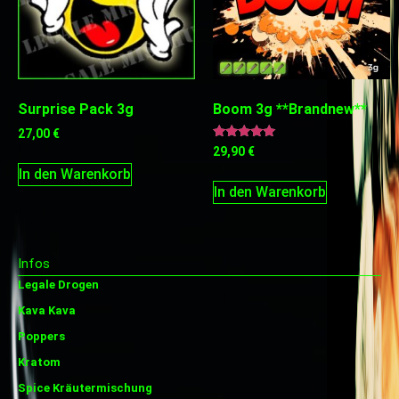
Surprise Pack 3g
Boom 3g **Brandnew**
27,00
€
Bewertet
29,90
€
mit
5.00
In den Warenkorb
von 5
In den Warenkorb
Infos
Legale Drogen
Kava Kava
Poppers
Kratom
Spice Kräutermischung